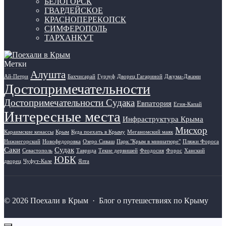
БЕЛОГОРСК
ГВАРДЕЙСКОЕ
КРАСНОПЕРЕКОПСК
СИМФЕРОПОЛЬ
ТАРХАНКУТ
Метки
Алушта
Ай-Петри
Бахчисарай
Гурзуф
Дворец Гагариной
Джума-Джами
Достопримечательности
Достопримечательности Судака
Евпатория
Егия-Капай
Интересные места
Инфраструктура Крыма
Мисхор
Караимские кенассы
Крым
Куда поехать в Крыму
Меганомский маяк
Нижнегорский
Новофедоровка
Озеро Сиваш
Парк "Крым в миниатюре"
Пляжи Фороса
Саки
Судак
Севастополь
Таврида
Текие дервишей
Феодосия
Форос
Ханский
ЮБК
дворец
Чуфут-Кале
Ялта
©
2026
Поехали в Крым
·
Блог о путешествиях по Крыму