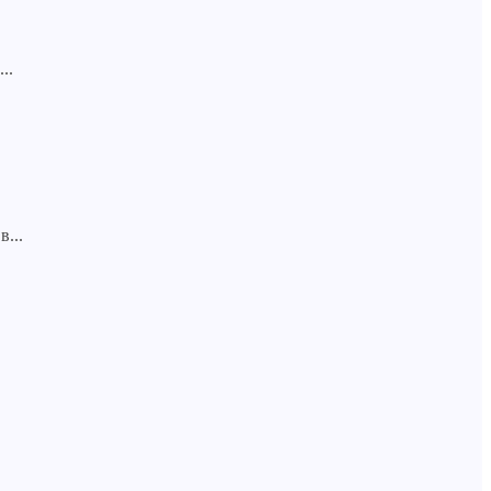
..
...