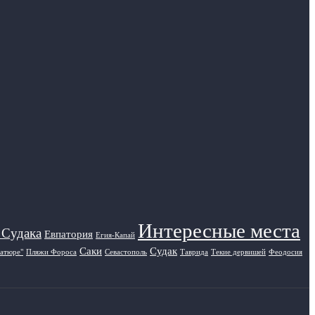
Интересные места
 Судака
Евпатория
Егия-Капай
Саки
Судак
атюре"
Пляжи Фороса
Севастополь
Таврида
Текие дервишей
Феодосия