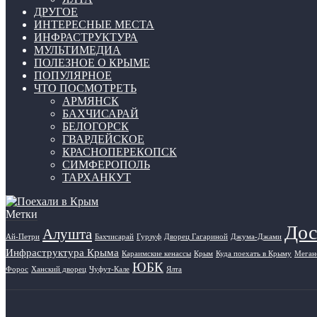
ДРУГОЕ
ИНТЕРЕСНЫЕ МЕСТА
ИНФРАСТРУКТУРА
МУЛЬТИМЕДИА
ПОЛЕЗНОЕ О КРЫМЕ
ПОПУЛЯРНОЕ
ЧТО ПОСМОТРЕТЬ
АРМЯНСК
БАХЧИСАРАЙ
БЕЛОГОРСК
ГВАРДЕЙСКОЕ
КРАСНОПЕРЕКОПСК
СИМФЕРОПОЛЬ
ТАРХАНКУТ
Метки
Дос
Алушта
Ай-Петри
Бахчисарай
Гурзуф
Дворец Гагариной
Джума-Джами
Инфраструктура Крыма
Караимские кенассы
Крым
Куда поехать в Крыму
Меган
ЮБК
Форос
Ханский дворец
Чуфут-Кале
Ялта