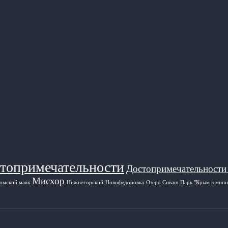
топримечательности
Достопримечательности
Мисхор
омский маяк
Нижнегорский
Новофедоровка
Озеро Сиваш
Парк "Крым в мини