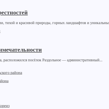
рестностей
и, тихой и красивой природы, горных ландшафтов и уникальных
римечательности
а, расположился посёлок Раздольное — административный...
айона