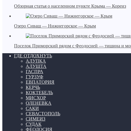
Обзорная статья о населенном пункте Крыма — Кореиз
Озеро Сиваш — Нижнегорское — Крым
Поселок Приморский рядом с Феодосией — тишина и мо
ГДЕ ОТДОХНУТЬ
АЛУПКА
АЛУШТА
ГАСПРА
ГУРЗУФ
ЕВПАТОРИЯ
КЕРЧЬ
КОКТЕБЕЛЬ
МИСХОР
ОЛЕНЕВКА
САКИ
СЕВАСТОПОЛЬ
СИМЕИЗ
СУДАК
ФЕОДОСИЯ