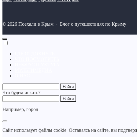
Форос
Ханский дворец
Чуфут-Кале
Ялта
©
2026
Поехали в Крым
·
Блог о путешествиях по Крыму
ГДЕ ОТДОХНУТЬ
ЧТО ПОСМОТРЕТЬ
ИНФРАСТРУКТУРА
МУЛЬТИМЕДИА
О НАС
Что будем искать?
Например,
город
Сайт использует файлы cookie. Оставаясь на сайте, вы подтвер