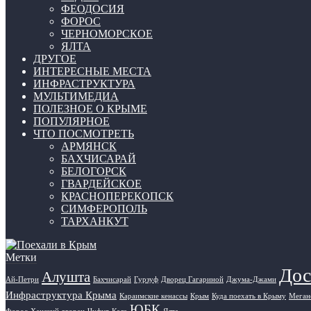
ФЕОДОСИЯ
ФОРОС
ЧЕРНОМОРСКОЕ
ЯЛТА
ДРУГОЕ
ИНТЕРЕСНЫЕ МЕСТА
ИНФРАСТРУКТУРА
МУЛЬТИМЕДИА
ПОЛЕЗНОЕ О КРЫМЕ
ПОПУЛЯРНОЕ
ЧТО ПОСМОТРЕТЬ
АРМЯНСК
БАХЧИСАРАЙ
БЕЛОГОРСК
ГВАРДЕЙСКОЕ
КРАСНОПЕРЕКОПСК
СИМФЕРОПОЛЬ
ТАРХАНКУТ
Метки
Дос
Алушта
Ай-Петри
Бахчисарай
Гурзуф
Дворец Гагариной
Джума-Джами
Инфраструктура Крыма
Караимские кенассы
Крым
Куда поехать в Крыму
Меган
ЮБК