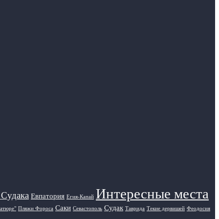
Интересные места
 Судака
Евпатория
Егия-Капай
Саки
Судак
атюре"
Пляжи Фороса
Севастополь
Таврида
Текие дервишей
Феодосия