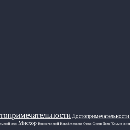
топримечательности
Достопримечательности
Мисхор
омский маяк
Нижнегорский
Новофедоровка
Озеро Сиваш
Парк "Крым в мини