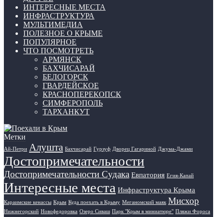
ИНТЕРЕСНЫЕ МЕСТА
ИНФРАСТРУКТУРА
МУЛЬТИМЕДИА
ПОЛЕЗНОЕ О КРЫМЕ
ПОПУЛЯРНОЕ
ЧТО ПОСМОТРЕТЬ
АРМЯНСК
БАХЧИСАРАЙ
БЕЛОГОРСК
ГВАРДЕЙСКОЕ
КРАСНОПЕРЕКОПСК
СИМФЕРОПОЛЬ
ТАРХАНКУТ
Метки
Алушта
Ай-Петри
Бахчисарай
Гурзуф
Дворец Гагариной
Джума-Джами
Достопримечательности
Достопримечательности Судака
Евпатория
Егия-Капай
Интересные места
Инфраструктура Крыма
Мисхор
Караимские кенассы
Крым
Куда поехать в Крыму
Меганомский маяк
Нижнегорский
Новофедоровка
Озеро Сиваш
Парк "Крым в миниатюре"
Пляжи Фороса