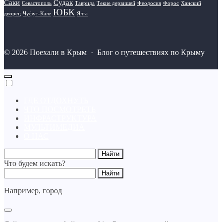
Саки
Судак
Севастополь
Таврида
Текие дервишей
Феодосия
Форос
Ханский
ЮБК
дворец
Чуфут-Кале
Ялта
©
2026
Поехали в Крым
·
Блог о путешествиях по Крыму
ГДЕ ОТДОХНУТЬ
ЧТО ПОСМОТРЕТЬ
ИНФРАСТРУКТУРА
МУЛЬТИМЕДИА
О НАС
Что будем искать?
Например,
город