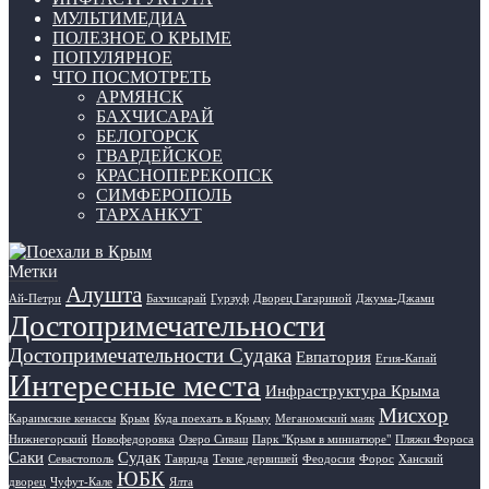
МУЛЬТИМЕДИА
ПОЛЕЗНОЕ О КРЫМЕ
ПОПУЛЯРНОЕ
ЧТО ПОСМОТРЕТЬ
АРМЯНСК
БАХЧИСАРАЙ
БЕЛОГОРСК
ГВАРДЕЙСКОЕ
КРАСНОПЕРЕКОПСК
СИМФЕРОПОЛЬ
ТАРХАНКУТ
Метки
Алушта
Ай-Петри
Бахчисарай
Гурзуф
Дворец Гагариной
Джума-Джами
Достопримечательности
Достопримечательности Судака
Евпатория
Егия-Капай
Интересные места
Инфраструктура Крыма
Мисхор
Караимские кенассы
Крым
Куда поехать в Крыму
Меганомский маяк
Нижнегорский
Новофедоровка
Озеро Сиваш
Парк "Крым в миниатюре"
Пляжи Фороса
Саки
Судак
Севастополь
Таврида
Текие дервишей
Феодосия
Форос
Ханский
ЮБК
дворец
Чуфут-Кале
Ялта