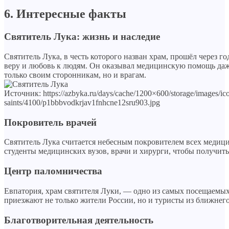
6. Интересные факты
Святитель Лука: жизнь и наследие
Святитель Лука, в честь которого назван храм, прошёл через г
веру и любовь к людям. Он оказывал медицинскую помощь даж
только своим сторонникам, но и врагам.
Источник: https://azbyka.ru/days/cache/1200×600/storage/images/ico
saints/4100/p1bbbvodkrjav1fnhcne12sru903.jpg
Покровитель врачей
Святитель Лука считается небесным покровителем всех медиц
студенты медицинских вузов, врачи и хирурги, чтобы получить
Центр паломничества
Евпатория, храм святителя Луки, — одно из самых посещаемы
приезжают не только жители России, но и туристы из ближнего
Благотворительная деятельность