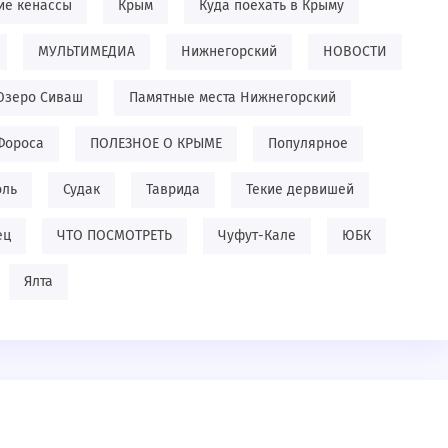
ие кенассы
Крым
Куда поехать в Крыму
МУЛЬТИМЕДИА
Нижнегорский
НОВОСТИ
Озеро Сиваш
Памятные места Нижнегорский
Фороса
ПОЛЕЗНОЕ О КРЫМЕ
Популярное
оль
Судак
Таврида
Текие дервишей
ец
ЧТО ПОСМОТРЕТЬ
Чуфут-Кале
ЮБК
Ялта