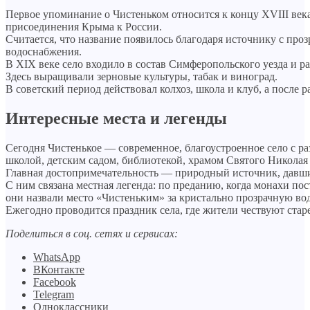
Первое упоминание о Чистеньком относится к концу XVIII века
присоединения Крыма к России.
Считается, что название появилось благодаря источнику с пр
водоснабжения.
В XIX веке село входило в состав Симферопольского уезда и р
Здесь выращивали зерновые культуры, табак и виноград.
В советский период действовал колхоз, школа и клуб, а после 
Интересные места и легенды
Сегодня Чистенькое — современное, благоустроенное село с р
школой, детским садом, библиотекой, храмом Святого Николая
Главная достопримечательность — природный источник, давши
С ним связана местная легенда: по преданию, когда монахи пос
они назвали место «Чистеньким» за кристально прозрачную вод
Ежегодно проводится праздник села, где жители чествуют ста
Поделиться в соц. сетях и сервисах:
WhatsApp
ВКонтакте
Facebook
Telegram
Одноклассники