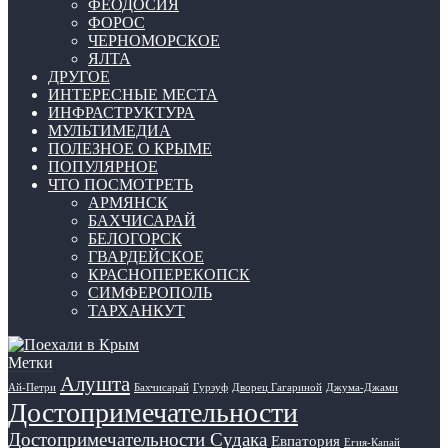
ФЕОДОСИЯ
ФОРОС
ЧЕРНОМОРСКОЕ
ЯЛТА
ДРУГОЕ
ИНТЕРЕСНЫЕ МЕСТА
ИНФРАСТРУКТУРА
МУЛЬТИМЕДИА
ПОЛЕЗНОЕ О КРЫМЕ
ПОПУЛЯРНОЕ
ЧТО ПОСМОТРЕТЬ
АРМЯНСК
БАХЧИСАРАЙ
БЕЛОГОРСК
ГВАРДЕЙСКОЕ
КРАСНОПЕРЕКОПСК
СИМФЕРОПОЛЬ
ТАРХАНКУТ
Метки
Алушта
Ай-Петри
Бахчисарай
Гурзуф
Дворец Гагариной
Джума-Джами
Достопримечательности
Достопримечательности Судака
Евпатория
Егия-Капай