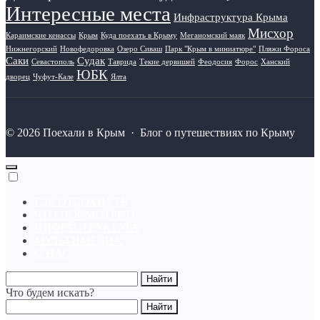
Интересные места
Инфраструктура Крыма
Мисхор
Караимские кенассы
Крым
Куда поехать в Крыму
Меганомский маяк
Нижнегорский
Новофедоровка
Озеро Сиваш
Парк "Крым в миниатюре"
Пляжи Фороса
Саки
Судак
Севастополь
Таврида
Текие дервишей
Феодосия
Форос
Ханский
ЮБК
дворец
Чуфут-Кале
Ялта
©
2026
Поехали в Крым
·
Блог о путешествиях по Крыму
ГДЕ ОТДОХНУТЬ
ЧТО ПОСМОТРЕТЬ
ИНФРАСТРУКТУРА
МУЛЬТИМЕДИА
О НАС
Что будем искать?