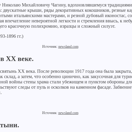
 Николаю Михайловичу Чагину, вдохновлявшемуся традициями д
ма: двускатные крыши, ряды декоративных кокошников, резные 
тыми итальянскими мастерами, и резной дубовый иконостас, с
я впечатление невероятной легкости и стремления ввысь, к неб
щего красочную полихромию, изразцы и сложный силуэт.
Источник:
newsland.com
в XX веке.
святынь XX века. После революции 1917 года она была закрыта, 
к склад, а затем, что особенно цинично, как закусочная для тур
нной войны стены храма стали убежищем и пунктом обороны для
ьствуют следы от пуль и осколков на каменном фасаде. Забвение
.
Источник:
newsland.com
ятыни.