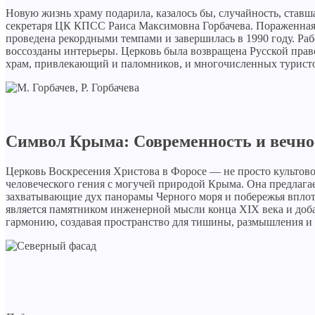
Новую жизнь храму подарила, казалось бы, случайность, ставша
секретаря ЦК КПСС Раиса Максимовна Горбачева. Пораженная 
проведена рекордными темпами и завершилась в 1990 году. Раб
воссозданы интерьеры. Церковь была возвращена Русской прав
храм, привлекающий и паломников, и многочисленных туристо
Символ Крыма: Современность и вечное
Церковь Воскресения Христова в Форосе — не просто культово
человеческого гения с могучей природой Крыма. Она предлагае
захватывающие дух панорамы Черного моря и побережья вплоть
является памятником инженерной мысли конца XIX века и доба
гармонию, создавая пространство для тишины, размышления и 