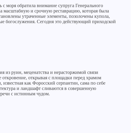
вь с моря обратила внимание супруга Генерального
а масштабную и срочную реставрацию, которая была
становлены утраченные элементы, позолочены купола,
ные богослужения. Сегодня это действующий приходской
я из руин, меценатства и нерасторжимой связи
ое откровение, открывая с площадки перед храмом
известная как Форосский серпантин, сама по себе
хитектура и ландшафт сливаются в совершенную
тречи с истинным чудом.