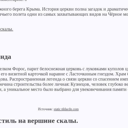
ного берега Крыма. История церкви полна загадок и драматиче
чьего полета одни из самых захватывающих видов на Чёрное мо
 скалы.
енда
лком Форос, парит белоснежная церковь с луковками куполов цв
го визитной карточкой наравне с Ласточкиным гнездом. Храм бы
ова. Распространенная легенда о связи церкви со спасением им
ичина строительства более личная: Кузнецов, человек глубоко 
и, а уникальное место было выбрано для увековечивания памяти 
Источник:
static.tildacdn.com
стиль на вершине скалы.