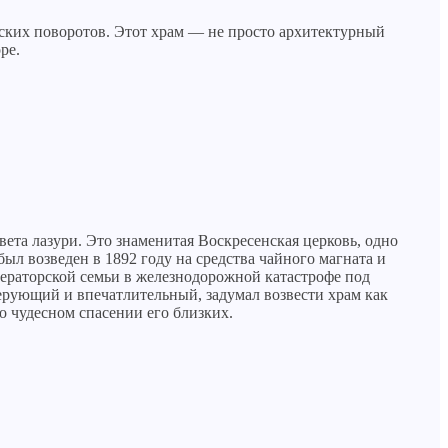
ских поворотов. Этот храм — не просто архитектурный
ре.
ета лазури. Это знаменитая Воскресенская церковь, одно
л возведен в 1892 году на средства чайного магната и
ператорской семьи в железнодорожной катастрофе под
верующий и впечатлительный, задумал возвести храм как
о чудесном спасении его близких.