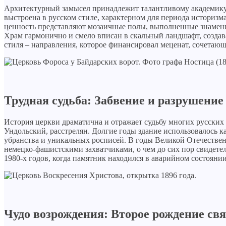
Архитектурный замысел принадлежит талантливому академику
выстроена в русском стиле, характерном для периода историз
ценность представляют мозаичные полы, выполненные знамени
Храм гармонично и смело вписан в скальный ландшафт, создава
стиля – направления, которое финансировал меценат, сочетаю
Трудная судьба: Забвение и разрушение 
История церкви драматична и отражает судьбу многих русских 
Ундольский, расстрелян. Долгие годы здание использовалось ка
убранства и уникальных росписей. В годы Великой Отечестве
немецко-фашистскими захватчиками, о чем до сих пор свидетел
1980-х годов, когда памятник находился в аварийном состоянии
Чудо возрождения: Второе рождение св