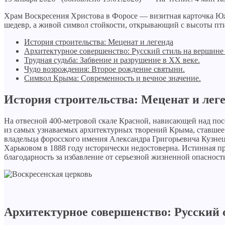
Храм Воскресения Христова в Форосе — визитная карточка Юж
шедевр, а живой символ стойкости, открывающий с высоты пти
История строительства: Меценат и легенда
Архитектурное совершенство: Русский стиль на вершине
Трудная судьба: Забвение и разрушение в XX веке.
Чудо возрождения: Второе рождение святыни.
Символ Крыма: Современность и вечное значение.
История строительства: Меценат и лег
На отвесной 400-метровой скале Красной, нависающей над посе
из самых узнаваемых архитектурных творений Крыма, ставшее е
владельца форосского имения Александра Григорьевича Кузнец
Харьковом в 1888 году исторически недостоверна. Истинная пр
благодарность за избавление от серьезной жизненной опасност
Архитектурное совершенство: Русский 