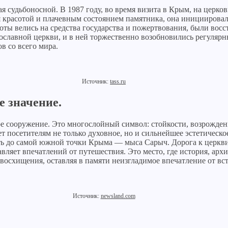
я судьбоносной. В 1987 году, во время визита в Крым, на церко
красотой и плачевным состоянием памятника, она инициировал
оты велись на средства государства и пожертвования, были вос
ославной церкви, и в ней торжественно возобновились регуляр
в со всего мира.
Источник:
tass.ru
 значение.
е сооружение. Это многослойный символ: стойкости, возрождени
т посетителям не только духовное, но и сильнейшее эстетическ
 до самой южной точки Крыма — мыса Сарыч. Дорога к церкви, 
вляет впечатлений от путешествия. Это место, где история, ар
восхищения, оставляя в памяти неизгладимое впечатление от вс
Источник:
newsland.com