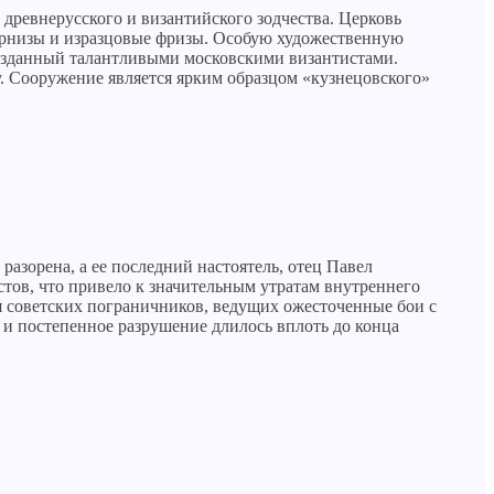
ревнерусского и византийского зодчества. Церковь
карнизы и изразцовые фризы. Особую художественную
озданный талантливыми московскими византистами.
у. Сооружение является ярким образцом «кузнецовского»
разорена, а ее последний настоятель, отец Павел
истов, что привело к значительным утратам внутреннего
 советских пограничников, ведущих ожесточенные бои с
 и постепенное разрушение длилось вплоть до конца