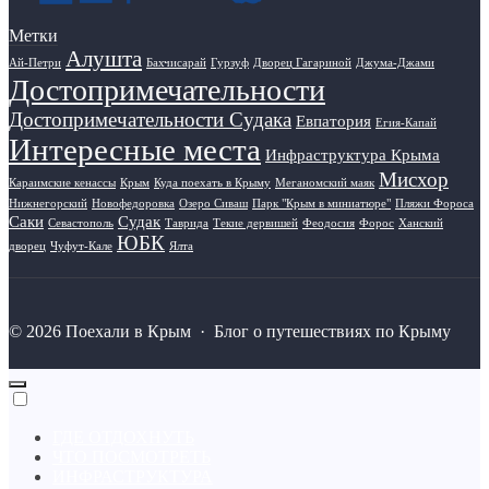
Метки
Алушта
Ай-Петри
Бахчисарай
Гурзуф
Дворец Гагариной
Джума-Джами
Достопримечательности
Достопримечательности Судака
Евпатория
Егия-Капай
Интересные места
Инфраструктура Крыма
Мисхор
Караимские кенассы
Крым
Куда поехать в Крыму
Меганомский маяк
Нижнегорский
Новофедоровка
Озеро Сиваш
Парк "Крым в миниатюре"
Пляжи Фороса
Саки
Судак
Севастополь
Таврида
Текие дервишей
Феодосия
Форос
Ханский
ЮБК
дворец
Чуфут-Кале
Ялта
©
2026
Поехали в Крым
·
Блог о путешествиях по Крыму
ГДЕ ОТДОХНУТЬ
ЧТО ПОСМОТРЕТЬ
ИНФРАСТРУКТУРА