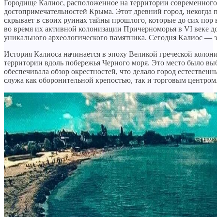
Городище Калиос, расположенное на территории современного 
достопримечательностей Крыма. Этот древний город, некогда 
скрывает в своих руинах тайны прошлого, которые до сих пор 
во время их активной колонизации Причерноморья в VI веке до н
уникального археологического памятника. Сегодня Калиос — эт
История Калиоса начинается в эпоху Великой греческой колон
территории вдоль побережья Черного моря. Это место было выб
обеспечивала обзор окрестностей, что делало город естествен
служа как оборонительной крепостью, так и торговым центром