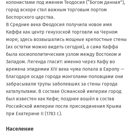
колонистами под именем Теодосия (“Богом данная”),
город вскоре стал важным торговым портом
Боспорского царства.
В Средние века Феодосия получила новое имя
Каффа как центр генуэзской торговли на Черном
море; здесь возвышались мощные крепостные стены
(их остатки можно видеть сегодня), а сама Каффа
была космополитическим узлом между Востоком и
Западом. Легенда гласит: именно через Кафу во
времена эпидемии XIV века чума попала в Европу —
благодаря осаде города монголами-половцами они
забрасывали трупы заболевших за стены города
катапультами. В составе Османской империи город
был известен как Кефе; позднее вошёл в состав
Российской империи после присоединения Крыма
при Екатерине II (1783 г.).
Население