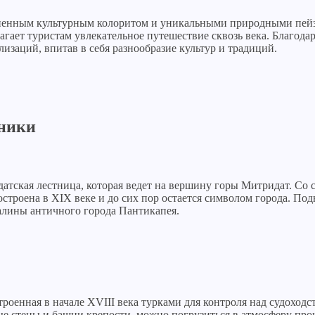
авненным культурным колоритом и уникальными природными пей
агает туристам увлекательное путешествие сквозь века. Благод
изаций, впитав в себя разнообразие культур и традиций.
тники
датская лестница, которая ведет на вершину горы Митридат. С
построена в XIX веке и до сих пор остается символом города. По
валины античного города Пантикапея.
оенная в начале XVIII века турками для контроля над судоходс
е стены и башни крепости, можно погрузиться в атмосферу прош