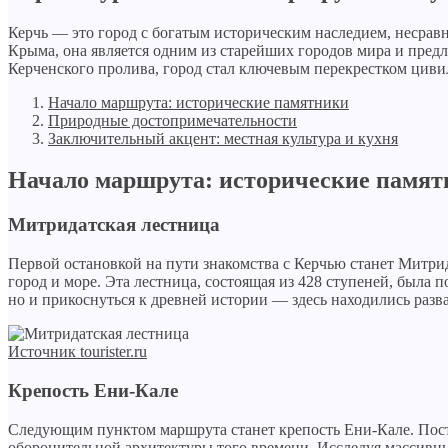
Керчь — это город с богатым историческим наследием, неср
Крыма, она является одним из старейших городов мира и предл
Керченского пролива, город стал ключевым перекрестком цивил
Начало маршрута: исторические памятники
Природные достопримечательности
Заключительный акцент: местная культура и кухня
Начало маршрута: исторические памя
Митридатская лестница
Первой остановкой на пути знакомства с Керчью станет Митри
город и море. Эта лестница, состоящая из 428 ступеней, была 
но и прикоснуться к древней истории — здесь находились раз
Источник tourister.ru
Крепость Ени-Кале
Следующим пунктом маршрута станет крепость Ени-Кале. Постр
оборонительной архитектуры того времени. Исследуя массивны