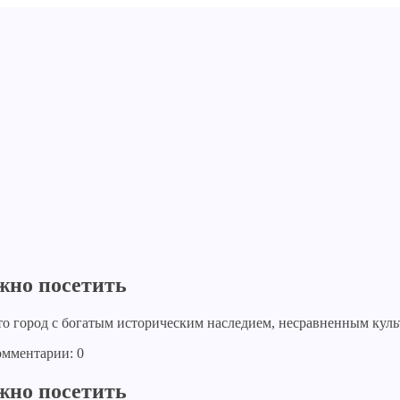
жно посетить
это город с богатым историческим наследием, несравненным к
мментарии: 0
жно посетить