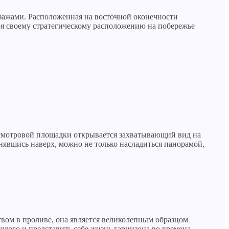
зажами. Расположенная на восточной оконечности
аря своему стратегическому расположению на побережье
о смотровой площадки открывается захватывающий вид на
днявшись наверх, можно не только насладиться панорамой,
твом в проливе, она является великолепным образцом
лого и представить себе жизнь гарнизона во времена